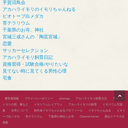
手賀沼鳥会
アカハライモリのイモリちゃんねる
ビオトープ白メダカ
苔テラリウム
千葉県のお寺、神社
宮城三成さんの「陶芸宮城」
恋愛
サッカーセレクション
アカハライモリ飼育日記
資格習得・試験合格/やりたいな
見てない時に見てくる男性心理
宅食
運営者情報
プライバシーポリシー
sitemap
アカハライモリ飼育方法
アカハラ
イモリの餌、毒など
イモリウムレイアウト
アカハライモリの飼育
イモリウム写真
集
水草について
制作者イモリちゃんねるプロフィール
イモリちゃんねる
ビオト
ープ白メダカ
苔テラリウム
千葉県の神社とお寺
Channle karen
踊るケアマネ文
例集