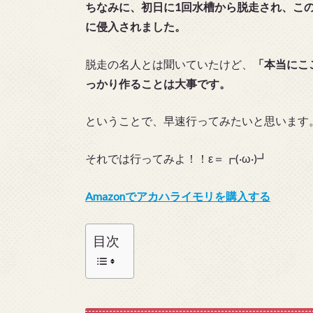
ちなみに、初日に1回水槽から脱走され、こ
に侵入されました。
脱走の名人とは聞いていたけど、
「本当にこ
っかり作ることは大事です。
ということで、早速行ってみたいと思います
それでは行ってみよ！！ε＝┏(·ω·)┛
Amazonでアカハライモリを購入する
目次