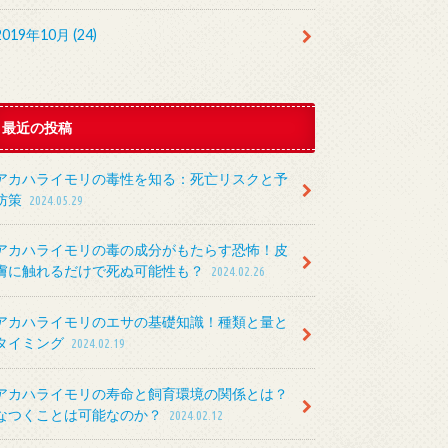
2019年10月 (24)
最近の投稿
アカハライモリの毒性を知る：死亡リスクと予
防策
2024.05.29
アカハライモリの毒の成分がもたらす恐怖！皮
膚に触れるだけで死ぬ可能性も？
2024.02.26
アカハライモリのエサの基礎知識！種類と量と
タイミング
2024.02.19
アカハライモリの寿命と飼育環境の関係とは？
なつくことは可能なのか？
2024.02.12