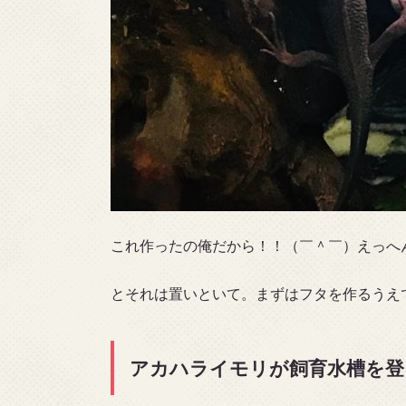
これ作ったの俺だから！！（￣＾￣）えっへ
とそれは置いといて。まずはフタを作るうえ
アカハライモリが飼育水槽を登