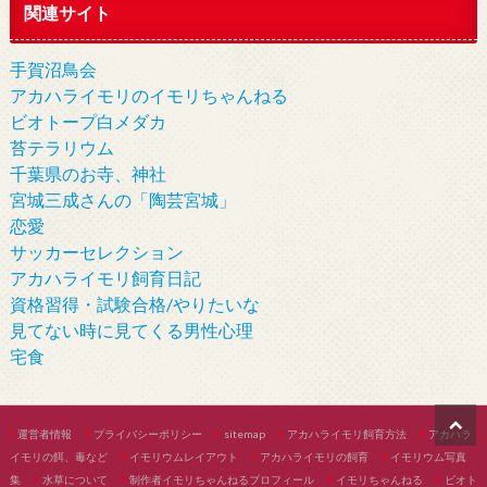
関連サイト
手賀沼鳥会
アカハライモリのイモリちゃんねる
ビオトープ白メダカ
苔テラリウム
千葉県のお寺、神社
宮城三成さんの「陶芸宮城」
恋愛
サッカーセレクション
アカハライモリ飼育日記
資格習得・試験合格/やりたいな
見てない時に見てくる男性心理
宅食
運営者情報
プライバシーポリシー
sitemap
アカハライモリ飼育方法
アカハラ
イモリの餌、毒など
イモリウムレイアウト
アカハライモリの飼育
イモリウム写真
集
水草について
制作者イモリちゃんねるプロフィール
イモリちゃんねる
ビオト