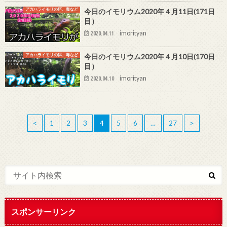
アカハライモリの餌、毒など
今日のイモリウム2020年４月11日(171日
目）
imorityan
2020.04.11
アカハライモリの餌、毒など
今日のイモリウム2020年４月10日(170日
目）
imorityan
2020.04.10
<
1
2
3
4
5
6
…
27
>
スポンサーリンク