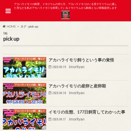
アカハライモリの飼育、イモリウムの作り方、アカハライモリがいる苔テラリウムに適し
た苔などを私がアカハライモリを飼育しているイモリウムから動画ともに情報提供します
HOME
タグ : pick up
TAG
pick up
アカハライモリの餌、毒など
アカハライモリ飼うという事の覚悟
imorityan
2020.04.19
アカハライモリの餌、毒など
アカハライモリの産卵と産卵期
imorityan
2020.04.18
アカハライモリの餌、毒など
イモリの生態、177日飼育してわかった事
imorityan
2020.04.17