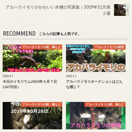
アカハライモリがかわいい水槽の写真集｜2019年11月第
２週
RECOMMEND
こちらの記事も人気です。
アカハライモリの餌、毒など
アカハライモリの飼育
2020.4.7
2020.5.2
今日のイモリウム2020年４月７日
アカハライモリオークションはどん
(167日目）
な感じ？
アカハライモリの餌、毒など
アカハライモリの餌、毒など