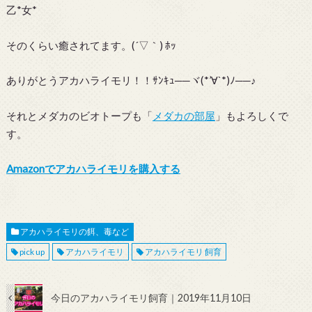
乙*女*
そのくらい癒されてます。(´▽｀) ﾎｯ
ありがとうアカハライモリ！！ｻﾝｷｭ──ヾ(*’∀`*)ﾉ──♪
それとメダカのビオトープも「
メダカの部屋
」もよろしくで
す。
Amazonでアカハライモリを購入する
アカハライモリの餌、毒など
pick up
アカハライモリ
アカハライモリ 飼育
今日のアカハライモリ飼育｜2019年11月10日