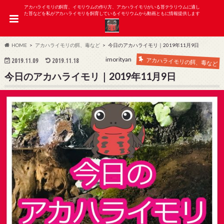
アカハライモリの飼育、イモリウムの作り方、アカハライモリがいる苔テラリウムに適し
た苔などを私がアカハライモリを飼育しているイモリウムから動画ともに情報提供します
HOME
アカハライモリの餌、毒など
今日のアカハライモリ｜2019年11月9日
imorityan
アカハライモリの餌、毒など
2019.11.09
2019.11.18
今日のアカハライモリ｜2019年11月9日