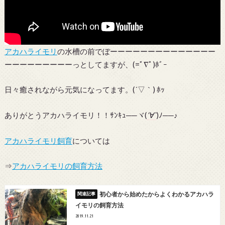
アカハライモリ
の水槽の前でぼーーーーーーーーーーーーーー
ーーーーーーーーーっとしてますが、(=ﾟ∇ﾟ)ﾎﾞｰ
日々癒されながら元気になってます。(´▽｀) ﾎｯ
ありがとうアカハライモリ！！ｻﾝｷｭ──ヾ(
‘∀`
)ﾉ──♪
アカハライモリ飼育
については
⇒
アカハライモリの飼育方法
初心者から始めたからよくわかるアカハラ
イモリの飼育方法
2019.11.21