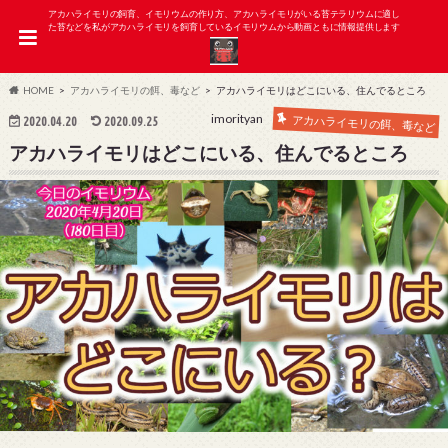
アカハライモリの飼育、イモリウムの作り方、アカハライモリがいる苔テラリウムに適し
た苔などを私がアカハライモリを飼育しているイモリウムから動画ともに情報提供します
HOME
アカハライモリの餌、毒など
アカハライモリはどこにいる、住んでるところ
imorityan
アカハライモリの餌、毒など
2020.04.20
2020.09.25
アカハライモリはどこにいる、住んでるところ