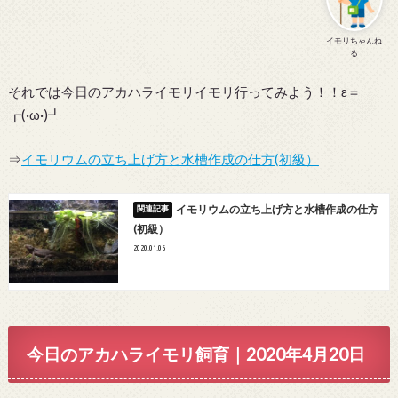
イモリちゃんね
る
それでは今日のアカハライモリイモリ行ってみよう！！ε＝
┏(·ω·)┛
⇒
イモリウムの立ち上げ方と水槽作成の仕方(初級）
イモリウムの立ち上げ方と水槽作成の仕方
(初級）
2020.01.06
今日のアカハライモリ飼育｜2020年4月20日