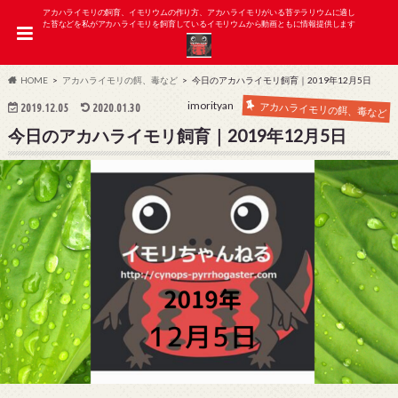
アカハライモリの飼育、イモリウムの作り方、アカハライモリがいる苔テラリウムに適し
た苔などを私がアカハライモリを飼育しているイモリウムから動画ともに情報提供します
HOME
アカハライモリの餌、毒など
今日のアカハライモリ飼育｜2019年12月5日
imorityan
アカハライモリの餌、毒など
2019.12.05
2020.01.30
今日のアカハライモリ飼育｜2019年12月5日