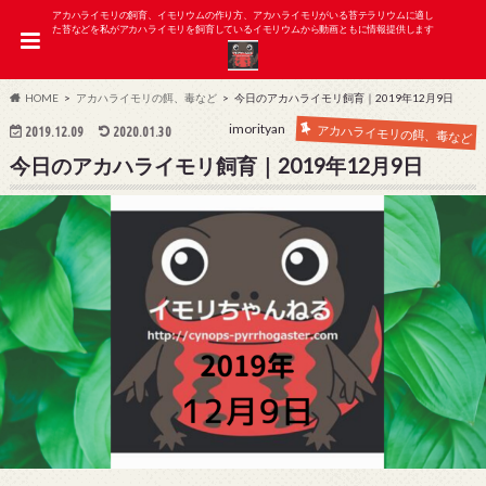
アカハライモリの飼育、イモリウムの作り方、アカハライモリがいる苔テラリウムに適し
た苔などを私がアカハライモリを飼育しているイモリウムから動画ともに情報提供します
HOME
アカハライモリの餌、毒など
今日のアカハライモリ飼育｜2019年12月9日
imorityan
アカハライモリの餌、毒など
2019.12.09
2020.01.30
今日のアカハライモリ飼育｜2019年12月9日