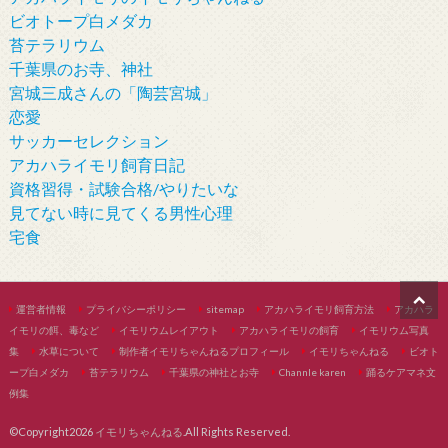
ビオトープ白メダカ
苔テラリウム
千葉県のお寺、神社
宮城三成さんの「陶芸宮城」
恋愛
サッカーセレクション
アカハライモリ飼育日記
資格習得・試験合格/やりたいな
見てない時に見てくる男性心理
宅食
運営者情報
プライバシーポリシー
sitemap
アカハライモリ飼育方法
アカハラ
イモリの餌、毒など
イモリウムレイアウト
アカハライモリの飼育
イモリウム写真
集
水草について
制作者イモリちゃんねるプロフィール
イモリちゃんねる
ビオト
ープ白メダカ
苔テラリウム
千葉県の神社とお寺
Channle karen
踊るケアマネ文
例集
©Copyright2026
イモリちゃんねる
.All Rights Reserved.