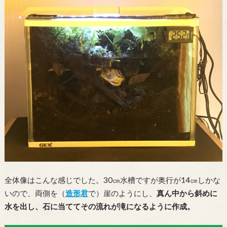
全体像はこんな感じでした。30㎝水槽ですが奥行が14㎝しかな
いので、両側を（
造形君
で）崖のようにし、
真ん中から斜めに
水を出し、石に当ててその流れが滝になるように作成。