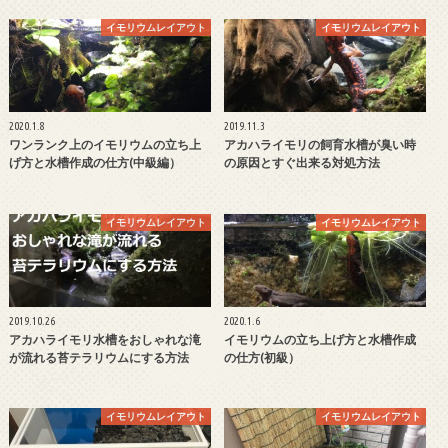
イモリウムレイアウト
イモリウムレイアウト
2020.1.8
2019.11.3
ワンランク上のイモリウムの立ち上
アカハライモリの飼育水槽が臭い時
げ方と水槽作成の仕方(中級編）
の原因とすぐ出来る対処方法
イモリウムレイアウト
イモリウムレイアウト
2019.10.26
2020.1.6
アカハライモリ水槽をおしゃれな滝
イモリウムの立ち上げ方と水槽作成
が流れる苔テラリウムにする方法
の仕方(初級）
イモリウムレイアウト
イモリウムレイアウト