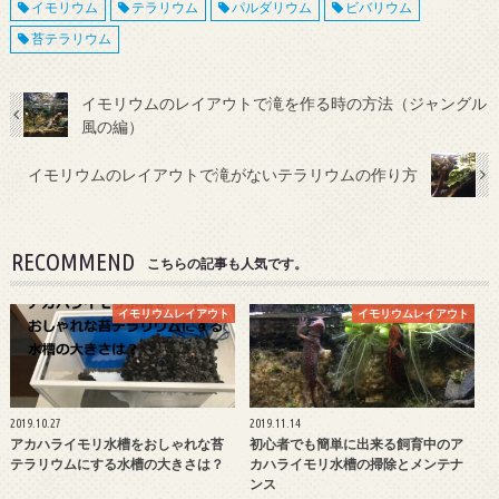
イモリウム
テラリウム
パルダリウム
ビバリウム
苔テラリウム
イモリウムのレイアウトで滝を作る時の方法（ジャングル
風の編）
イモリウムのレイアウトで滝がないテラリウムの作り方
RECOMMEND
こちらの記事も人気です。
イモリウムレイアウト
イモリウムレイアウト
2019.10.27
2019.11.14
アカハライモリ水槽をおしゃれな苔
初心者でも簡単に出来る飼育中のア
テラリウムにする水槽の大きさは？
カハライモリ水槽の掃除とメンテナ
ンス