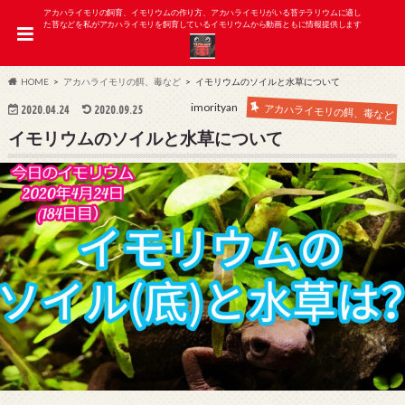
アカハライモリの飼育、イモリウムの作り方、アカハライモリがいる苔テラリウムに適し
た苔などを私がアカハライモリを飼育しているイモリウムから動画ともに情報提供します
HOME
アカハライモリの餌、毒など
イモリウムのソイルと水草について
imorityan
アカハライモリの餌、毒など
2020.04.24
2020.09.25
イモリウムのソイルと水草について