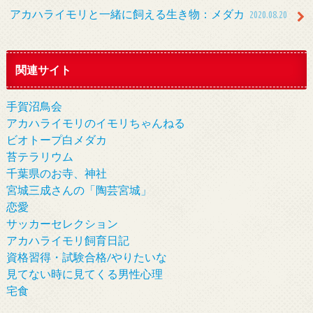
アカハライモリと一緒に飼える生き物：メダカ
2020.08.20
関連サイト
手賀沼鳥会
アカハライモリのイモリちゃんねる
ビオトープ白メダカ
苔テラリウム
千葉県のお寺、神社
宮城三成さんの「陶芸宮城」
恋愛
サッカーセレクション
アカハライモリ飼育日記
資格習得・試験合格/やりたいな
見てない時に見てくる男性心理
宅食