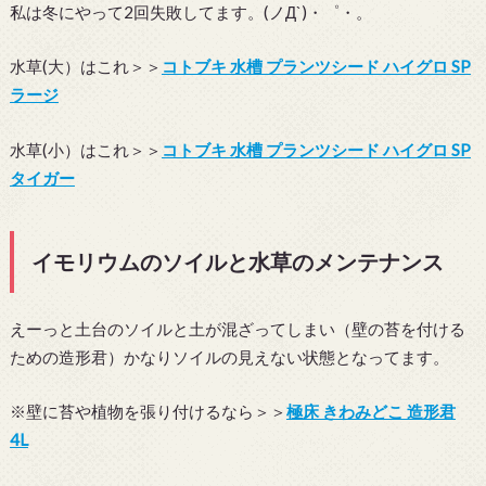
私は冬にやって2回失敗してます。(ノД`)・゜・。
水草(大）はこれ＞＞
コトブキ 水槽 プランツシード ハイグロ SP
ラージ
水草(小）はこれ＞＞
コトブキ 水槽 プランツシード ハイグロ SP
タイガー
イモリウムのソイルと水草のメンテナンス
えーっと土台のソイルと土が混ざってしまい（壁の苔を付ける
ための造形君）かなりソイルの見えない状態となってます。
※壁に苔や植物を張り付けるなら＞＞
極床 きわみどこ 造形君
4L