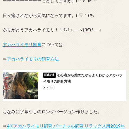
ーーーーーーーーーっとしてますが、(=ﾟ∇ﾟ)ﾎﾞｰ
日々癒されながら元気になってます。(´▽｀) ﾎｯ
ありがとうアカハライモリ！！ｻﾝｷｭ──ヾ(
‘∀`
)ﾉ──♪
アカハライモリ飼育
については
⇒
アカハライモリの飼育方法
初心者から始めたからよくわかるアカハラ
イモリの飼育方法
2019.11.21
ちなみに字幕なしのロングバージョン作りました。
⇒
4K アカハライモリ飼育 バーチャル飼育 リラックス用2019年