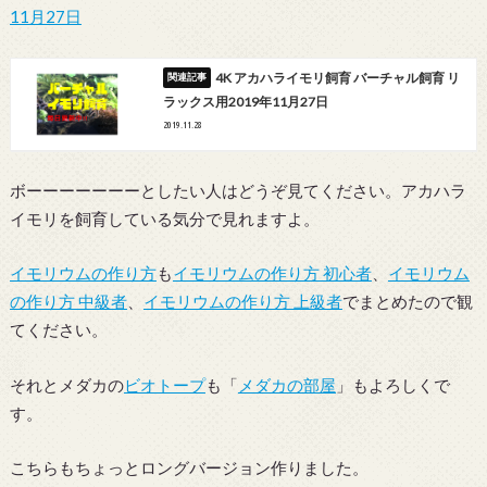
11月27日
4K アカハライモリ飼育 バーチャル飼育 リ
ラックス用2019年11月27日
2019.11.28
ボーーーーーーーとしたい人はどうぞ見てください。アカハラ
イモリを飼育している気分で見れますよ。
イモリウムの作り方
も
イモリウムの作り方 初心者
、
イモリウム
の作り方 中級者
、
イモリウムの作り方 上級者
でまとめたので観
てください。
それとメダカの
ビオトープ
も「
メダカの部屋
」もよろしくで
す。
こちらもちょっとロングバージョン作りました。