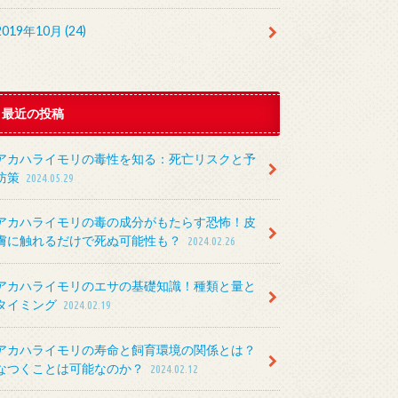
2019年10月 (24)
最近の投稿
アカハライモリの毒性を知る：死亡リスクと予
防策
2024.05.29
アカハライモリの毒の成分がもたらす恐怖！皮
膚に触れるだけで死ぬ可能性も？
2024.02.26
アカハライモリのエサの基礎知識！種類と量と
タイミング
2024.02.19
アカハライモリの寿命と飼育環境の関係とは？
なつくことは可能なのか？
2024.02.12