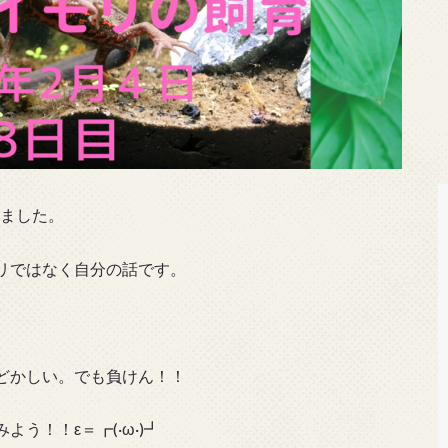
りました。
リではなく自分の話です。
どかしい。でも負けん！！
う！！ε＝┏(·ω·)┛