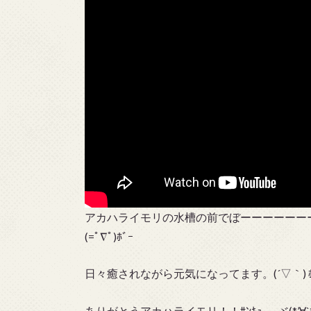
アカハライモリの水槽の前でぼーーーーーー
(=ﾟ∇ﾟ)ﾎﾞｰ
日々癒されながら元気になってます。(´▽｀) ﾎ
ありがとうアカハライモリ！！ｻﾝｷｭ──ヾ(*’∀`*