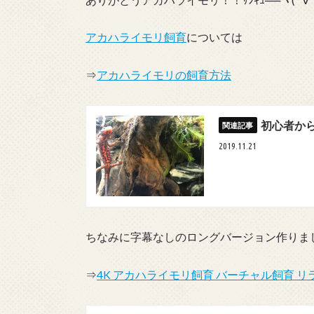
アカハライモリ飼育
については
⇒
アカハライモリの飼育方法
初心者か
2019.11.21
ちなみに字幕なしのロングバージョン作りま
⇒
4K アカハライモリ飼育 バーチャル飼育 リラ