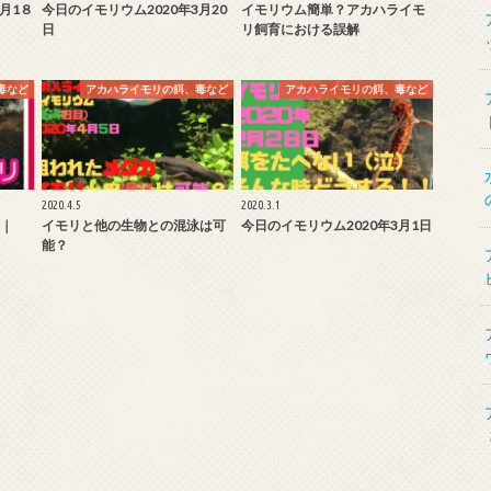
月1８
今日のイモリウム2020年3月20
イモリウム簡単？アカハライモ
日
リ飼育における誤解
毒など
アカハライモリの餌、毒など
アカハライモリの餌、毒など
2020.4.5
2020.3.1
｜
イモリと他の生物との混泳は可
今日のイモリウム2020年3月1日
能？