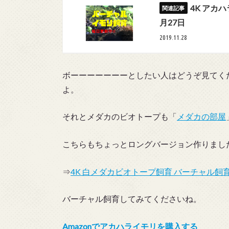
4K アカ
月27日
2019.11.28
ボーーーーーーーとしたい人はどうぞ見てく
よ。
それとメダカのビオトープも「
メダカの部屋
こちらもちょっとロングバージョン作りまし
⇒
4K 白メダカビオトープ飼育 バーチャル飼育 
バーチャル飼育してみてくださいね。
Amazonでアカハライモリを購入する