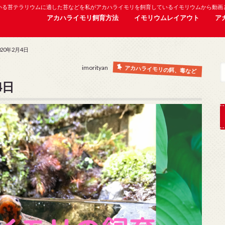
いる苔テラリウムに適した苔などを私がアカハライモリを飼育しているイモリウムから動画
アカハライモリ飼育方法
イモリウムレイアウト
ア
20年2月4日
imorityan
アカハライモリの餌、毒など
4日