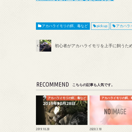
アカハライモリの餌、毒など
pick up
アカハラ
初心者がアカハライモリを上手に飼うた
RECOMMEND
こちらの記事も人気です。
アカハライモリの餌、毒など
アカハライモリの餌、
2019.10.28
2020.3.18